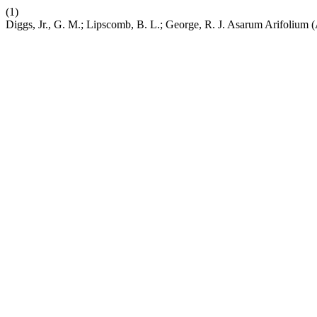
(1)
Diggs, Jr., G. M.; Lipscomb, B. L.; George, R. J. Asarum Arifolium 