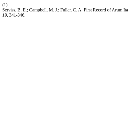
(1)
Serviss, B. E.; Campbell, M. J.; Fuller, C. A. First Record of Arum 
19
, 341-346.