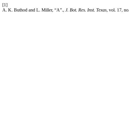
[1]
A. K. Buthod and L. Miller, “A”.,
J. Bot. Res. Inst. Texas
, vol. 17, n