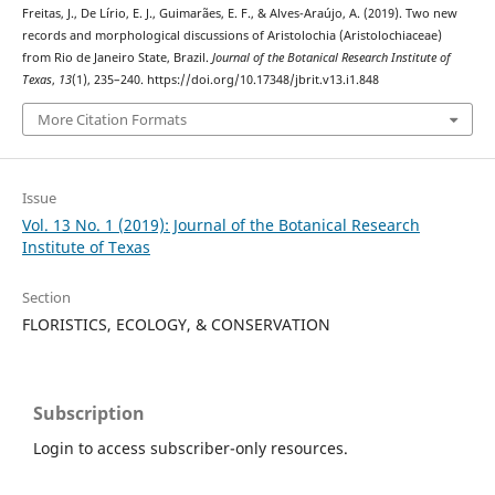
Freitas, J., De Lírio, E. J., Guimarães, E. F., & Alves-Araújo, A. (2019). Two new
records and morphological discussions of Aristolochia (Aristolochiaceae)
from Rio de Janeiro State, Brazil.
Journal of the Botanical Research Institute of
Texas
,
13
(1), 235–240. https://doi.org/10.17348/jbrit.v13.i1.848
More Citation Formats
Issue
Vol. 13 No. 1 (2019): Journal of the Botanical Research
Institute of Texas
Section
FLORISTICS, ECOLOGY, & CONSERVATION
Subscription
Login to access subscriber-only resources.