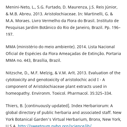
Menini-Neto, L., S.G. Furtado, D. Maurenza, J.S. Reis Júnior,
& M.B. Abreu. 2013. Aristolochiaceae. In: Martinelli, G. &
M.A. Moraes. Livro Vermelho da Flora do Brasil. Instituto de
Pesquisas Jardim Botânico do Rio de Janeiro, Brazil. Pp. 196–
197.
MMA (ministério do meio ambiente). 2014. Lista Nacional
Oficial de Espécies da Flora Ameaçadas de Extinção. Portaria
MMA no. 443, Brasília, Brazil.
Nitzsche, D., M.F. Melzig, & V.M. Arlt. 2013. Evaluation of the
cytotoxicity and genotoxicity of aristolochic acid I - A
component of Aristolochiaceae plant extracts used in
homeopathy. Environm. Toxicol. Pharmacol. 35:325–334.
Thiers, B. [continuously updated]. Index Herbariorum: A
global directory of public herbaria and associated staff. New
York Botanical Garden's Virtual Herbarium, Bronx, New York,
U.S.A.
http://sweetgum.nybg.org/science/ih/
.